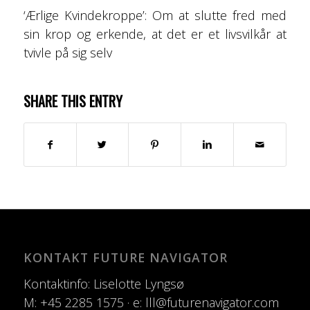
‘Ærlige Kvindekroppe’: Om at slutte fred med
sin krop og erkende, at det er et livsvilkår at
tvivle på sig selv
SHARE THIS ENTRY
KONTAKT FUTURE NAVIGATOR
Kontaktinfo: Liselotte Lyngsø
M: +45 2285 1575 · e: lll@futurenavigator.com