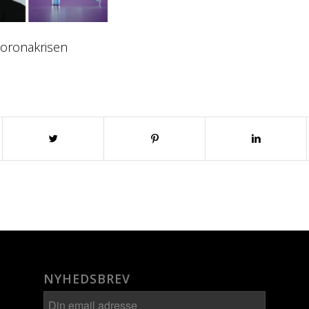
coronakrisen
NYHEDSBREV