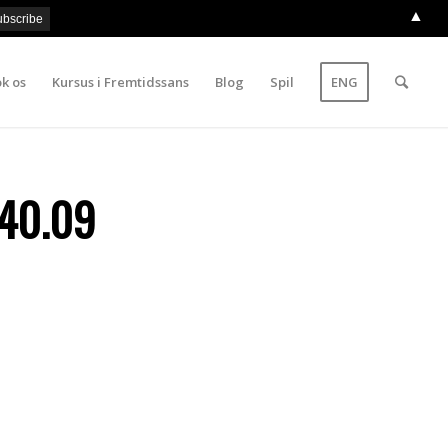
▲
k os
Kursus i Fremtidssans
Blog
Spil
ENG
40.09