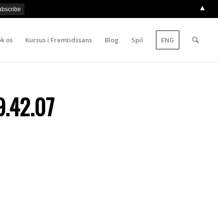
▲
k os
Kursus i Fremtidssans
Blog
Spil
ENG
.42.07