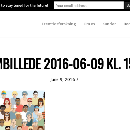
 to stay tuned for the future!
Fremtidsforskning
Om os
Kunder
Boo
ILLEDE 2016-06-09 KL. 1
/
June 9, 2016