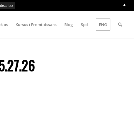
▲
k os
Kursus i Fremtidssans
Blog
Spil
ENG
5.27.26