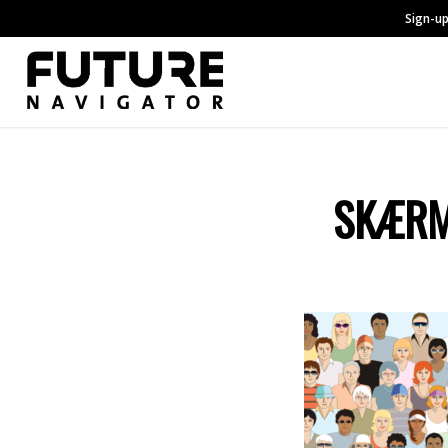
Sign-up
SKÆRMB