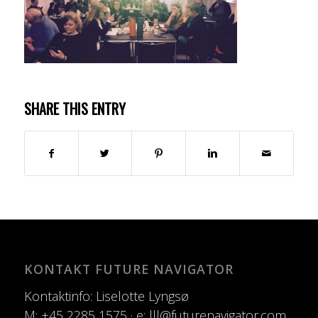
SHARE THIS ENTRY
KONTAKT FUTURE NAVIGATOR
Kontaktinfo: Liselotte Lyngsø
M: +45 2285 1575 · e: lll@futurenavigator.com