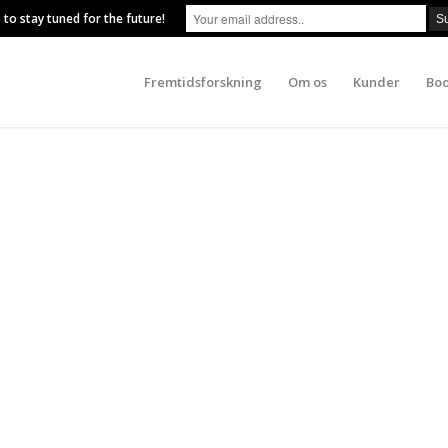
 to stay tuned for the future!
Fremtidsforskning
Om os
Kunder
Boo