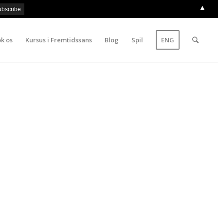
▲
k os
Kursus i Fremtidssans
Blog
Spil
ENG