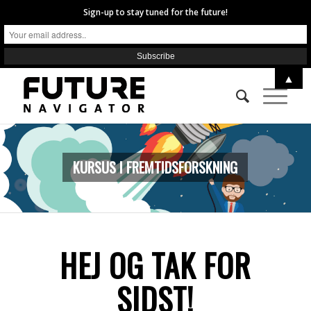
Sign-up to stay tuned for the future!
▲
KURSUS I FREMTIDSFORSKNING
HEJ OG TAK FOR
SIDST!