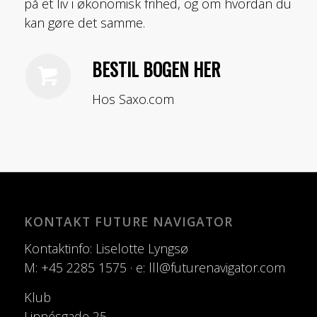
på et liv i økonomisk frihed, og om hvordan du
kan gøre det samme.
BESTIL BOGEN HER
Hos Saxo.com
KONTAKT FUTURE NAVIGATOR
Kontaktinfo: Liselotte Lyngsø
M: +45 2285 1575 · e: lll@futurenavigator.com
Klub
Linnésgade 25