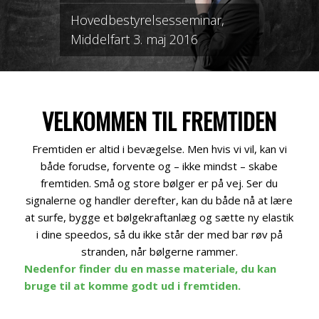
Hovedbestyrelsesseminar,
Middelfart 3. maj 2016
VELKOMMEN TIL FREMTIDEN
Fremtiden er altid i bevægelse. Men hvis vi vil, kan vi
både forudse, forvente og – ikke mindst – skabe
fremtiden. Små og store bølger er på vej. Ser du
signalerne og handler derefter, kan du både nå at lære
at surfe, bygge et bølgekraftanlæg og sætte ny elastik
i dine speedos, så du ikke står der med bar røv på
stranden, når bølgerne rammer.
Nedenfor finder du en masse materiale, du kan
bruge til at komme godt ud i fremtiden.