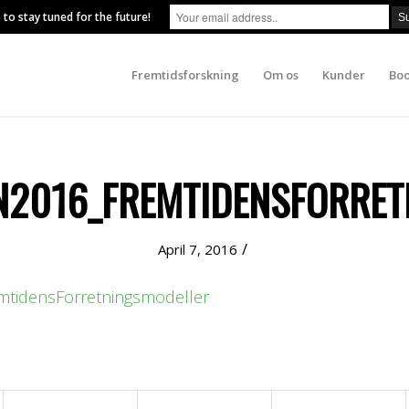
 to stay tuned for the future!
Fremtidsforskning
Om os
Kunder
Boo
N2016_FREMTIDENSFORRET
/
April 7, 2016
mtidensForretningsmodeller