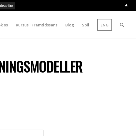
▲
k os
Kursus i Fremtidssans
Blog
Spil
ENG
NINGSMODELLER