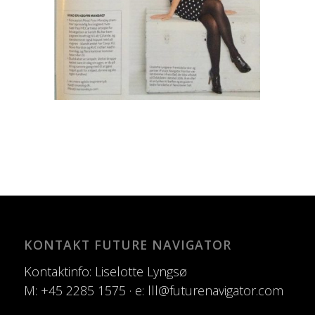
KONTAKT FUTURE NAVIGATOR
Kontaktinfo: Liselotte Lyngsø
M: +45 2285 1575 · e: lll@futurenavigator.com