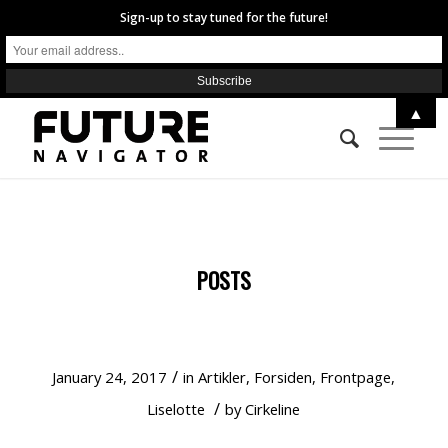
Sign-up to stay tuned for the future!
▲
POSTS
KØDER DU DIG? SÅ DROP BØFFEN
/
January 24, 2017
in
Artikler
,
Forsiden
,
Frontpage
,
/
Liselotte
by
Cirkeline