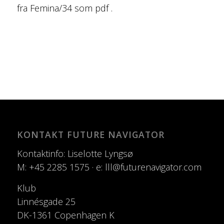
fra Femina/34 som pdf .
KONTAKT FUTURE NAVIGATOR
Kontaktinfo: Liselotte Lyngsø
M: +45 2285 1575 · e: lll@futurenavigator.com
Klub
Linnésgade 25
DK-1361 Copenhagen K