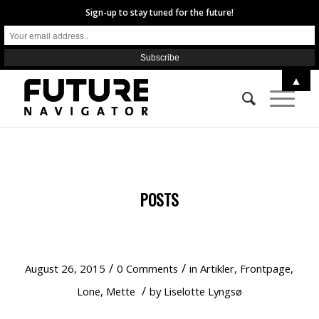
Sign-up to stay tuned for the future!
▲
POSTS
DET ER FEDT AT VÆRE EN GOD NABO
/
/
August 26, 2015
0 Comments
in
Artikler
,
Frontpage
,
/
Lone
,
Mette
by
Liselotte Lyngsø