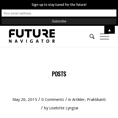
Sign-up to stay tuned for the future!
▲
POSTS
MANCLASH – FREMTIDENS MAND
/
/
May 26, 2015
0 Comments
in
Artikler
,
Praktikanti
/
by
Liselotte Lyngsø