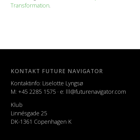
Transformation
.
KONTAKT FUTURE NAVIGATOR
Kontaktinfo: Liselotte Lyngsø
M: +45 2285 1575 · e: lll@futurenavigator.com
Klub
Linnésgade 25
DK-1361 Copenhagen K