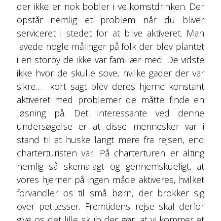
der ikke er nok bobler i velkomstdrinken. Der
opstår nemlig et problem når du bliver
serviceret i stedet for at blive aktiveret. Man
lavede nogle målinger på folk der blev plantet
i en storby de ikke var familiær med. De vidste
ikke hvor de skulle sove, hvilke gader der var
sikre… kort sagt blev deres hjerne konstant
aktiveret med problemer de måtte finde en
løsning på. Det interessante ved denne
undersøgelse er at disse mennesker var i
stand til at huske langt mere fra rejsen, end
charterturisten var. På charterturen er alting
nemlig så skemalagt og gennemskueligt, at
vores hjerner på ingen måde aktiveres, hvilket
forvandler os til små børn, der brokker sig
over petitesser. Fremtidens rejse skal derfor
give os det lille skub der gør, at vi kommer et