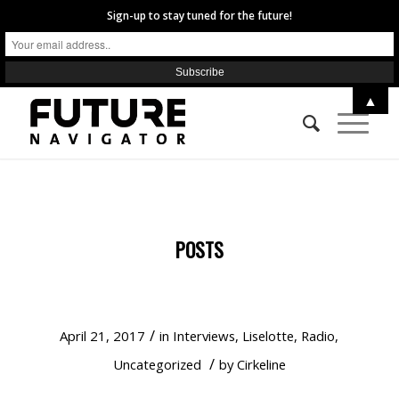
Sign-up to stay tuned for the future!
▲
POSTS
BACKPACK TO THE FUTURE
/
April 21, 2017
in
Interviews
,
Liselotte
,
Radio
,
/
Uncategorized
by
Cirkeline