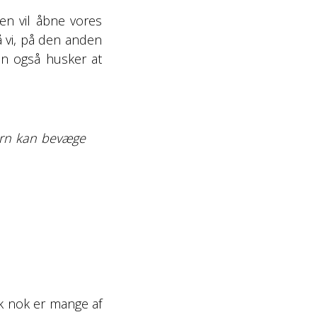
en vil åbne vores
å vi, på den anden
men også husker at
børn kan bevæge
isk nok er mange af