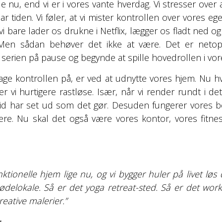
nu, end vi er i vores vante hverdag. Vi stresser over al
har tiden. Vi føler, at vi mister kontrollen over vores eget
i bare lader os drukne i Netflix, lægger os fladt ned og
 Men sådan behøver det ikke at være. Det er netop 
 serien på pause og begynde at spille hovedrollen i vore
age kontrollen på, er ved at udnytte vores hjem. Nu hv
ver vi hurtigere rastløse. Især, når vi render rundt i det
tid har set ud som det gør. Desuden fungerer vores b
re. Nu skal det også være vores kontor, vores fitne
unktionelle hjem lige nu, og vi bygger huler på livet l
ødelokale. Så er det yoga retreat-sted. Så er det wor
reative malerier.”
ø.