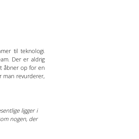
er til teknologi.
eam. Der er aldrig
et åbner op for en
or man revurderer,
ntlige ligger i
 som nogen, der