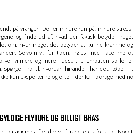
rch.
endt på vrangen. Der er mindre run på, mindre stress. D
gene og finde ud af, hvad der faktisk betyder noget.
et om, hvor meget det betyder at kunne kramme og 
nden. Selvom vi, for tiden, nøjes med FaceTime op
 bliver vi mere og mere hudsultne! Empatien spiller e
 spørger ind til, hvordan hinanden har det, køber in
ikke kun eksperterne og eliten, der kan bidrage med nog
GYLDIGE FLYTURE OG BILLIGT BRAS
et paradigmeskifte, der vil forandre os for altid. Noget