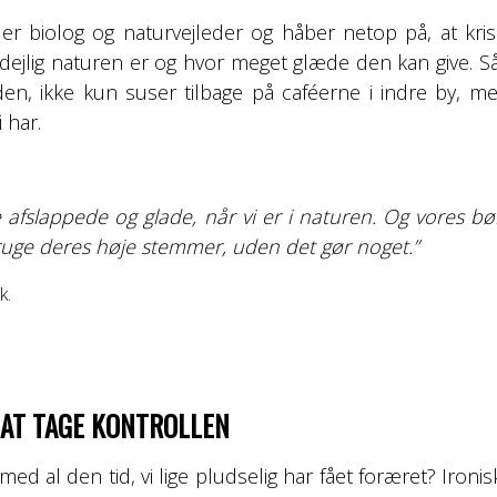
er biolog og naturvejleder og håber netop på, at kris
 dejlig naturen er og hvor meget glæde den kan give. S
den, ikke kun suser tilbage på caféerne i indre by, 
 har.
re afslappede og glade, når vi er i naturen. Og vores 
ruge deres høje stemmer, uden det gør noget.”
k.
L AT TAGE KONTROLLEN
med al den tid, vi lige pludselig har fået foræret? Iron