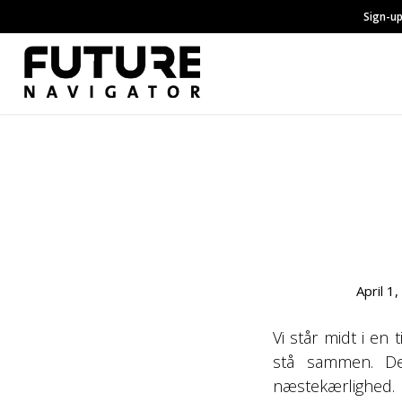
Sign-up
April 1
Vi står midt i en
stå sammen. Det
næstekærlighed