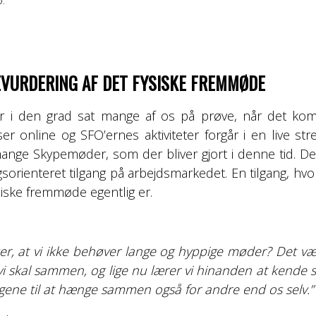
REVURDERING AF DET FYSISKE FREMMØDE
r i den grad sat mange af os på prøve, når det komm
r online og SFO’ernes aktiviteter forgår i en live str
ange Skypemøder, som der bliver gjort i denne tid. D
gsorienteret tilgang på arbejdsmarkedet. En tilgang, hv
ysiske fremmøde egentlig er.
er, at vi ikke behøver lange og hyppige møder? Det væse
, vi skal sammen, og lige nu lærer vi hinanden at kende
ingene til at hænge sammen også for andre end os selv.”