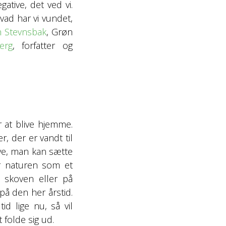
tive, det ved vi.
vad har vi vundet,
n Stevnsbak
, Grøn
erg
, forfatter og
 at blive hjemme.
r, der er vandt til
ave, man kan sætte
er naturen som et
 skoven eller på
 på den her årstid.
 lige nu, så vil
 folde sig ud.