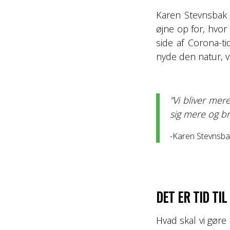
Karen Stevnsbak 
øjne op for, hvor
side af Corona-ti
nyde den natur, vi
”Vi bliver me
sig mere og b
-Karen Stevnsba
DET ER TID TI
Hvad skal vi gøre 