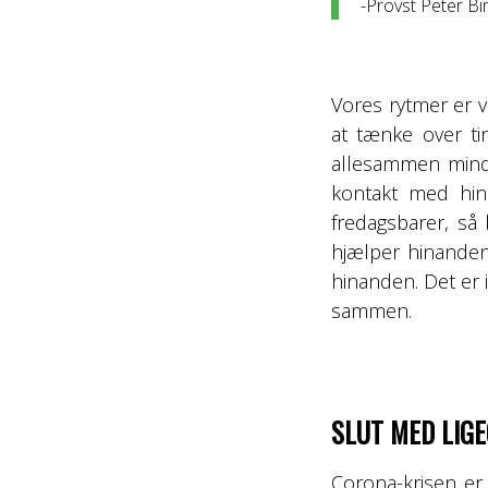
-Provst Peter Bi
Vores rytmer er v
at tænke over tin
allesammen mind
kontakt med hina
fredagsbarer, så
hjælper hinanden,
hinanden. Det er 
sammen.
SLUT MED LIGE
Corona-krisen er 