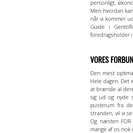
personligt, økon
Men hvordan kan d
når vi kommer u
Guide i Gentof
foredragsholder 
VORES FORBUN
Den mest optimal
Hele dagen. Det er
at brænde al dere
sig ud og nyde s
pusterum fra de
stranden, vil vi s
Og næsten FOR m
mange af os nok og