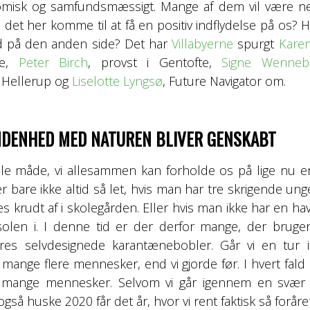
omisk og samfundsmæssigt. Mange af dem vil være nega
et her komme til at få en positiv indflydelse på os? H
d på den anden side? Det har
Villabyerne
spurgt
Kare
te,
Peter Birch
, provst i Gentofte,
Signe Wenneb
i Hellerup og
Liselotte Lyngsø
, Future Navigator om.
DENHED MED NATUREN BLIVER GENSKABT
e måde, vi allesammen kan forholde os på lige nu er
 bare ikke altid så let, hvis man har tre skrigende unge
s krudt af i skolegården. Eller hvis man ikke har en h
olen i. I denne tid er der derfor mange, der brug
res selvdesignede karantænebobler. Går vi en tur i
e mange flere mennesker, end vi gjorde før. I hvert fald
ange mennesker. Selvom vi går igennem en svær tid
så huske 2020 får det år, hvor vi rent faktisk så foråret