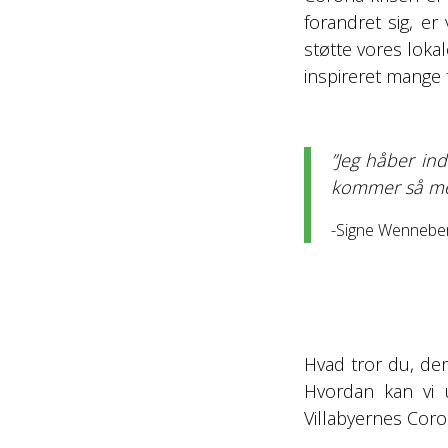
forandret sig, er
støtte vores lokal
inspireret mange t
”Jeg håber ind
kommer så mege
-Signe Wenneber
Hvad tror du, der
Hvordan kan vi 
Villabyernes Cor