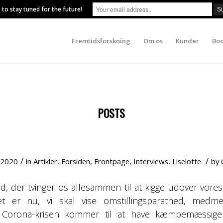
 to stay tuned for the future!
Fremtidsforskning
Om os
Kunder
Boo
POSTS
HVAD STÅR VI TILBAGE MED EFTER CORONA?
/
/
, 2020
in
Artikler
,
Forsiden
,
Frontpage
,
Interviews
,
Liselotte
by
 tid, der tvinger os allesammen til at kigge udover vor
 er nu, vi skal vise omstillingsparathed, medm
. Corona-krisen kommer til at have kæmpemæssige