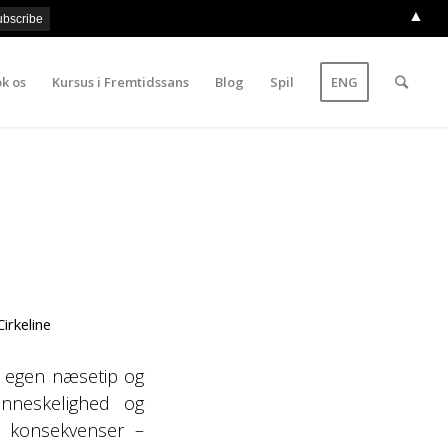
▲
k os
Kursus i Fremtidssans
Blog
Spil
ENG
Cirkeline
es egen næsetip og
enneskelighed og
 konsekvenser –