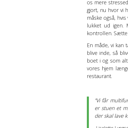
os mere stressede 
gjort, nu hvor vi 
måske også, hvis v
lukket ud igen.
kontrollen. Sætte
En måde, vi kan t
blive inde, så bli
boet i og som al
vores hjem længe
restaurant.
”Vi får multif
er stuen et m
der skal lave k
-Liselotte Lyngs