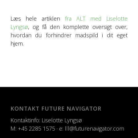
Læs hele artiklen
fra ALT med Liselotte
Lyngsø
, og få den komplette oversigt over,
hvordan du forhindrer madspild i dit eget
hjem.
KONTAKT FUTURE NAVIGATOR
Kontaktinfo: Liselotte Lyngsø
M: +45 2285 1575 · e: lll@futurenavigator.com