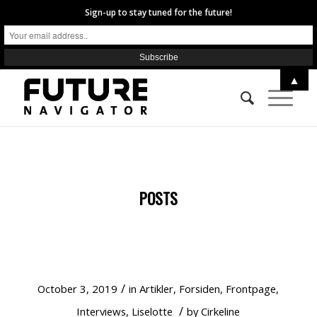
Sign-up to stay tuned for the future!
▲
POSTS
STOP MADSPILD OG FÅ FÆLLESSKABET
TILBAGE
/
October 3, 2019
in
Artikler
,
Forsiden
,
Frontpage
,
/
Interviews
,
Liselotte
by
Cirkeline