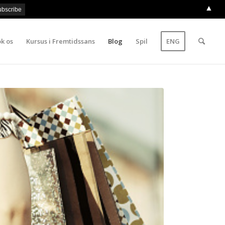
▲
k os
Kursus i Fremtidssans
Blog
Spil
ENG