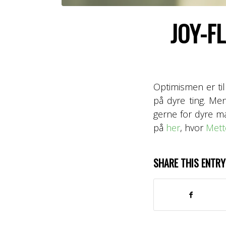
JOY-F
Optimismen er ti
på dyre ting. Men
gerne for dyre m
på
her
, hvor
Mett
SHARE THIS ENTRY