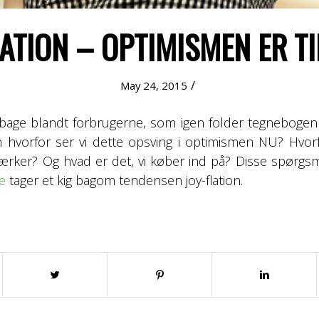
LATION – OPTIMISMEN ER TI
/
May 24, 2015
lbage blandt forbrugerne, som igen folder tegneboge
 hvorfor ser vi dette opsving i optimismen NU? Hvorf
ærker? Og hvad er det, vi køber ind på? Disse spørgsm
e
tager et kig bagom tendensen joy-flation.