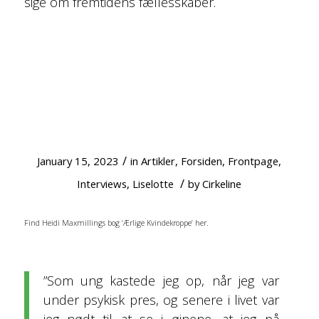
sige om fremtidens fællesskaber.
‘ÆRLIGE KVINDEKROPPE’: OM AT SLUTTE
FRED MED SIN KROP OG ERKENDE, AT DET
ER ET LIVSVILKÅR AT TVIVLE PÅ SIG SELV
/
January 15, 2023
in
Artikler
,
Forsiden
,
Frontpage
,
/
Interviews
,
Liselotte
by
Cirkeline
Find Heidi Maxmillings bog ‘Ærlige Kvindekroppe’ her.
”Som ung kastede jeg op, når jeg var
under psykisk pres, og senere i livet var