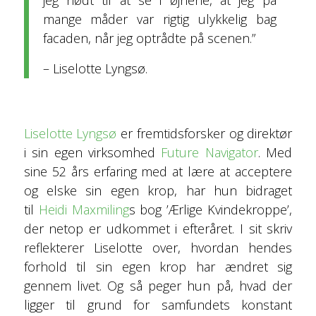
jeg nødt til at se i øjnene, at jeg på
mange måder var rigtig ulykkelig bag
facaden, når jeg optrådte på scenen.”
– Liselotte Lyngsø.
Liselotte Lyngsø
er fremtidsforsker og direktør
i sin egen virksomhed
Future Navigator
. Med
sine 52 års erfaring med at lære at acceptere
og elske sin egen krop, har hun bidraget
til
Heidi Maxmiling
s bog ’Ærlige Kvindekroppe’,
der netop er udkommet i efteråret. I sit skriv
reflekterer Liselotte over, hvordan hendes
forhold til sin egen krop har ændret sig
gennem livet. Og så peger hun på, hvad der
ligger til grund for samfundets konstant