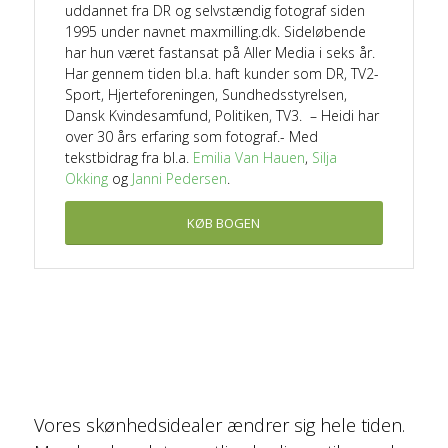
uddannet fra DR og selvstændig fotograf siden
1995 under navnet maxmilling.dk. Sideløbende
har hun været fastansat på Aller Media i seks år.
Har gennem tiden bl.a. haft kunder som DR, TV2-
Sport, Hjerteforeningen, Sundhedsstyrelsen,
Dansk Kvindesamfund, Politiken, TV3. – Heidi har
over 30 års erfaring som fotograf.- Med
tekstbidrag fra bl.a.
Emilia Van Hauen
,
Silja
Okking
og
Janni Pedersen
.
KØB BOGEN
NÅR ALDER KAN KURERES, BLIVER VORES
SKØNHEDSIDEAL FULDSTÆNDIG
FORANDRET
Vores skønhedsidealer ændrer sig hele tiden.