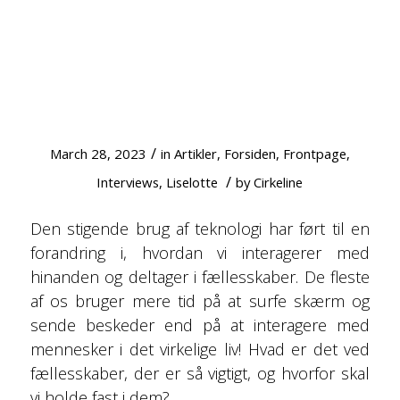
FÆLLESSKABER – LETTE AT UNDGÅ,
EKSTREMT VIGTIGE AT TILGÅ
/
March 28, 2023
in
Artikler
,
Forsiden
,
Frontpage
,
/
Interviews
,
Liselotte
by
Cirkeline
Den stigende brug af teknologi har ført til en
forandring i, hvordan vi interagerer med
hinanden og deltager i fællesskaber. De fleste
af os bruger mere tid på at surfe skærm og
sende beskeder end på at interagere med
mennesker i det virkelige liv! Hvad er det ved
fællesskaber, der er så vigtigt, og hvorfor skal
vi holde fast i dem?