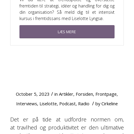
fremtiden til strategi, idéer og handling for dig og
din organisation? Så meld dig til et intensivt
kursus i fremtidssans med Liselotte Lyngsø.
LÆS MERE
NYE PERSPEKTIVER PÅ DOVENSKAB OG
BETYDNINGEN AF EN AFSLAPPET LIVSSTIL
/
October 5, 2023
in
Artikler
,
Forsiden
,
Frontpage
,
/
Interviews
,
Liselotte
,
Podcast
,
Radio
by
Cirkeline
Det er på tide at udfordre normen om,
at travlhed og produktivitet er den ultimative