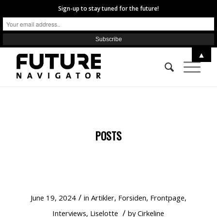
Sign-up to stay tuned for the future!
▲
POSTS
SÅDAN VINDER OG TABER DU
FREMTIDENS MEDARBEJDERE
/
June 19, 2024
in
Artikler
,
Forsiden
,
Frontpage
,
/
Interviews
,
Liselotte
by
Cirkeline